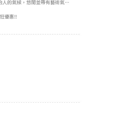
布萊頓Brighton是英國人的渡假勝地，有著美麗的海灘和怡人的氣候，悠閒並帶有藝術氣息，
優惠‼️