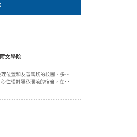
物
馬爾文學院
是：時尚、法律、傳媒、旅遊…等等，多樣豐富又活潑的上課方式幫助你快速進入狀況哦~
的宿舍，在英國擁有的屬於自己的舒適空間！