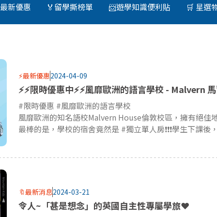
⚡最新優惠
🏅留學撕榜單
📨遊學知識便利貼
🛒 星選
⚡最新優惠
2024-04-09
⚡⚡限時優惠中⚡⚡風靡歐洲的語言學校 - Malvern 
#限時優惠 #風靡歐洲的語言學校
風靡歐洲的知名語校Malvern House倫敦校區，擁有絕佳地理位置和友善親切的校園，多元的課程讓你學習一般英語之餘也能同時學習自己喜歡領域的英語，像
最棒的是，學校的宿舍竟然是 #獨立單人房❗❗❗學生下課後，秒住絕對隱私環境
🔖最新消息
2024-03-21
令人~「甚是想念」的英國自主性專屬學旅❤️