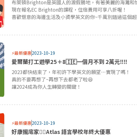
現在報名EC Brighton的課程，住宿費用可享八折喔！
喜歡愜意的海邊生活及小資學英文的你~千萬別錯過這個超狂
⚡最新優惠
2023-10-19
愛爾蘭打工遊學25＋8🇮🇪一個月不到 2萬元‼‼
2023都快結束了，年初許下學英文的願望…實現了嗎！
真的不要再想了~再想下去都老了啦😆
讓2024成為你人生轉變的關鍵！
⚡最新優惠
2023-10-19
好康攏底家💁‍♀️Atlas 語言學校年終大優惠