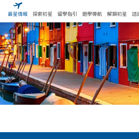
最星情報
探索初星
留學指引
遊學導航
解鎖初星
諮