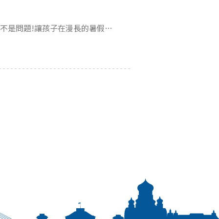
2024熱門遊學團底家!從小培養國際觀，第二語言融入生活不是問題!讓孩子在漫長的暑假除了手機、3C還有世界各地的同學以及探索新城市的更多可能!