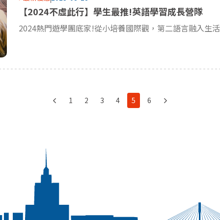
【2024不虛此行】學生最推!英語學習成長營隊
1
2
3
4
5
6