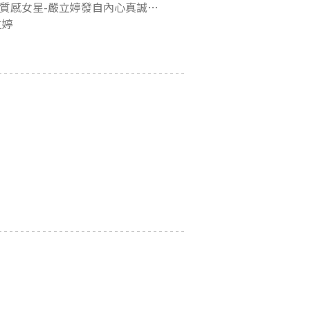
令人~「甚是想念」的英國自主性專屬學旅❤️演藝圈真實的質感女星-嚴立婷發自內心真誠分享！(無業配)
立婷