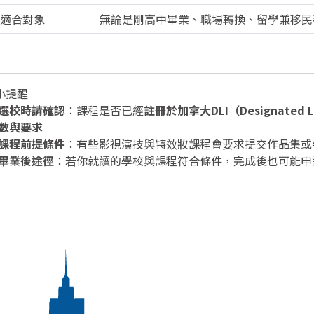
 適合對象
無論是剛高中畢業、職場轉換、留學兼移民
 小提醒
選校時請確認
：課程是否已經
註冊於加拿大DLI（Designated Lea
數與要求
課程前提條件
：有些影視演技與特效妝課程會要求提交作品集或
畢業後途徑
：若你就讀的學校與課程符合條件，完成後也可能申請