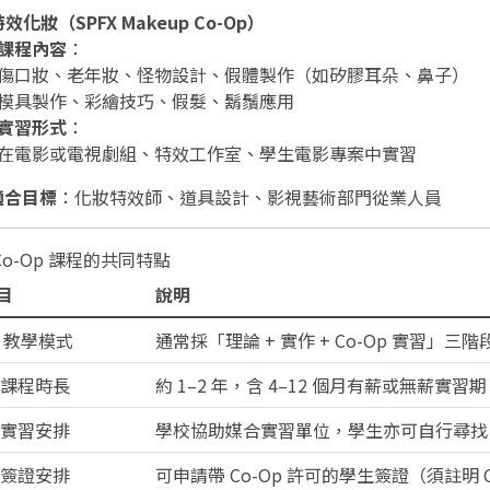
效化妝（SPFX Makeup Co-Op）
課程內容
：
傷口妝、老年妝、怪物設計、假體製作（如矽膠耳朵、鼻子）
模具製作、彩繪技巧、假髮、鬍鬚應用
實習形式
：
在電影或電視劇組、特效工作室、學生電影專案中實習
適合目標
：化妝特效師、道具設計、影視藝術部門從業人員
 Co-Op 課程的共同特點
目
說明
 教學模式
通常採「理論 + 實作 + Co-Op 實習」三階
 課程時長
約 1–2 年，含 4–12 個月有薪或無薪實習期
 實習安排
學校協助媒合實習單位，學生亦可自行尋找
 簽證安排
可申請帶 Co-Op 許可的學生簽證（須註明 C