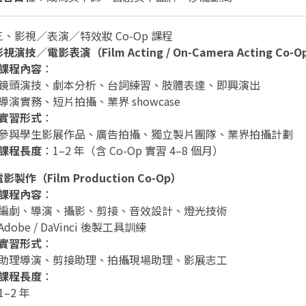
 三、影視／表演／特效妝 Co-Op 課程
視演技／電影表演（Film Acting / On-Camera Acting Co-O
課程內容
：
鏡頭演技、劇本分析、台詞練習、肢體表達、即興演出
導演實務、短片拍攝、業界 showcase
實習形式
：
參與學生影展作品、廣告拍攝、獨立製片團隊、業界拍攝計劃
課程長度
：1–2 年（含 Co-Op 實習 4–8 個月）
影製作（Film Production Co-Op）
課程內容
：
編劇、導演、攝影、剪接、音效設計、燈光技術
Adobe / DaVinci 後製工具訓練
實習形式
：
助理導演、剪接助理、拍攝現場助理、影展志工
課程長度
：
1–2 年