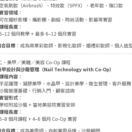
空氣刷妝（Airbrush）、特效妝（SPFX）、老年妝、傷口妝
實習領域
：
可在婚紗影樓、攝影棚、劇組、時尚活動、影展等實習
課程長度
：
6–12 個月教學 + 最多 6–12 個月實習
適合目標
：成為商業彩妝師、影視化妝師、婚禮彩妝師、個人造
 二、美甲／美睫／美容 Co-Op 課程
甲設計與沙龍管理（Nail Technology with Co-Op）
課程內容
：
手足護理、凝膠美甲、水晶甲、設計美學、衛生管理、客戶服務
沙龍營運基礎、行銷入門、顧客諮詢
實習形式
：
學校附設沙龍 + 當地美容院實習安排
課程長度
：
6–8 個月課程 + 4–6 個月 Co-Op 實習
適合目標
：成為美甲師、自創美甲品牌、沙龍顧問