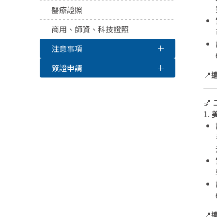
醫療證照
商用、師資、科技證照
注意事項
簽證申請
📍
💅
1.
美
📍