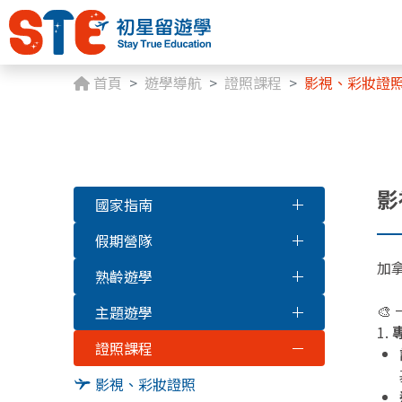
首頁
遊學導航
證照課程
影視、彩妝證
影
國家指南
假期營隊
加
熟齡遊學
🎨
主題遊學
1.
專
證照課程
影視、彩妝證照