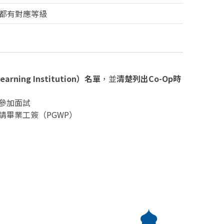
都有對應等級
rning Institution）名單
，並
清楚列出Co-Op時
參加面試
畢業工簽（PGWP）