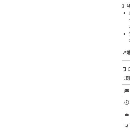
3.
特
📍
🧾
項

⏱

