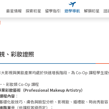
最星情報
探索初星
留學指引
遊學導航
解鎖初星
諮
照
視、彩妝證照
拿大影視與美妝產業均處於快速增長階段，為 Co‑Op 課程學生
 一、彩妝類 Co-Op 課程
業彩妝藝術（Professional Makeup Artistry）
課程內容
：
基礎化妝技巧、膚色與臉型分析、影視妝、婚禮妝、時尚秀妝容
進階單元
（依課程等級而定）：