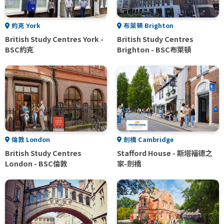
約克 York
布萊頓 Brighton
British Study Centres York -
British Study Centres
BSC約克
Brighton - BSC布萊頓
倫敦 London
劍橋 Cambridge
British Study Centres
Stafford House - 斯塔福德之
London - BSC倫敦
家-劍橋