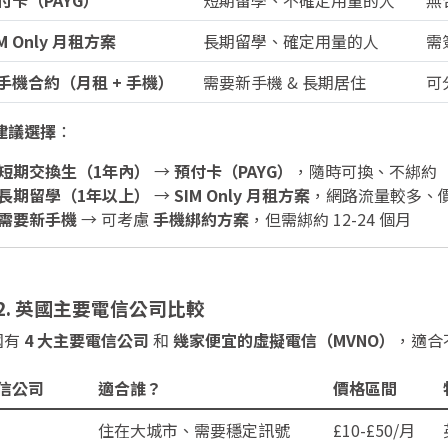
付卡（PAYG）
短期留學、不確定用量的人
無
IM Only 月租方案
長期留學、確定用量的人
需
手機合約（月租 + 手機）
需要新手機 & 長期居住
可
建議選擇
：
短期交換生（1年內）
→
預付卡（PAYG）
，隨時可換、不綁約
長期留學（1年以上）
→
SIM Only 月租方案
，網路流量較多、
需要新手機
→ 可考慮
手機綁約方案
，但需綁約 12-24 個月
 2. 英國主要電信公司比較
國有
4 大主要電信公司
和
幾家便宜的虛擬電信（MVNO）
，適合
信公司
適合誰？
價格區間
住在大城市、需要穩定訊號
£10-£50/月