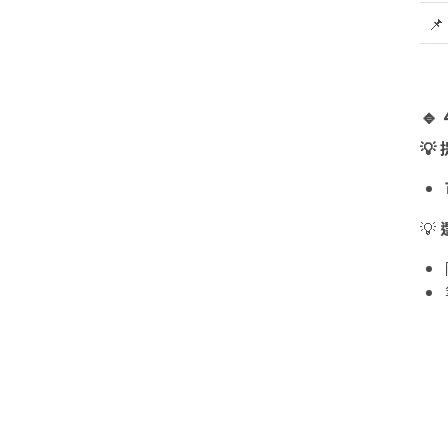
📌
🔹
💡
💡