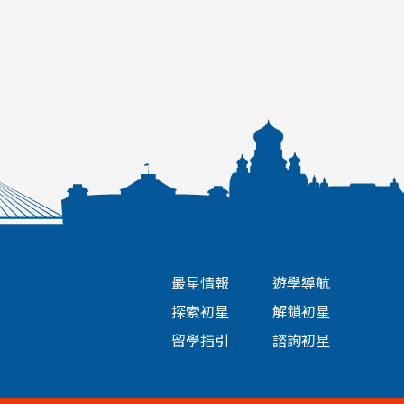
棄。
快看這篇
但事實上，留學不是冒險，而是一個你可以主動選
擇、用計畫實現的目標。而且，你不需要一開始就知
道答案，只要願意開始問問題，就已經走在別人前
面。
最星情報
遊學導航
探索初星
解鎖初星
留學指引
諮詢初星