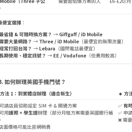
 Mobile（Three 子公
需要超低價方案的人
£6-£20/月
）
最便宜選擇
：
最省錢 & 可隨時換方案？
→
Giffgaff / iD Mobile
需要大量網路？
→
Three / iD Mobile
（最便宜的無限流量）
經常打回台灣？
→
Lebara
（國際電話最便宜）
長期使用、穩定訊號？
→
EE / Vodafone
（但費用較高）
 3. 如何辦理英國手機門號？
 方法 1：到實體店辦理（適合新生）
🔸 
 可請店員協助設定 SIM 卡 & 開通方案
✅
有
 可用
護照 + 學生證
辦理（部分月租方案需要英國銀行帳
✅ 申
）
❌ 需
 店面價格可能比官網稍貴