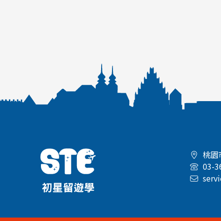
準備去英國的朋友注意啦！
現在免簽去英國，登機前一定要辦好電子旅遊許可(U
ETA)，
不然連飛機都登不了哦！
桃園
03-3
serv