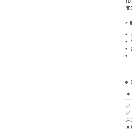
iD
司
📌


✅
✅
戶
❌