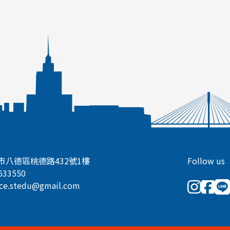
實現留學夢想。
K
2024最新優惠限時推出，想知道2025年優惠私訊星顧
問哦！
市八德區桃德路432號1樓
Follow us
633550
ice.stedu@gmail.com