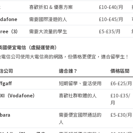
2
喜歡折扣 & 優惠方案
£10-£40/月
dafone
需要國際漫遊的人
£10-£45/月
hree（3）
需要大流量的學生
£5-£35/月
 英國便宜電信（虛擬運營商）
些電信公司使用大電信商的網路，但價格更便宜，適合留學生！
信公司
適合誰？
價格區間
ffgaff
短期留學、靈活使用
£6-£25/月
OXI（Vodafone）
喜歡社群軟體的人
£10-£35/
月
bara
需要便宜國際通話的
£5-£30/月
人