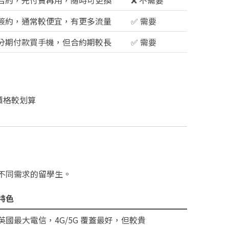
合約，先付費再用，隨時可更換
❌ 不需要
簽約，通常較便宜，有更多流量
✅ 需要
分期付款買手機，但合約期較長
✅ 需要
價格較划算
不同需求的留學生。
特色
英國最大電信，4G/5G 覆蓋最好，但較貴