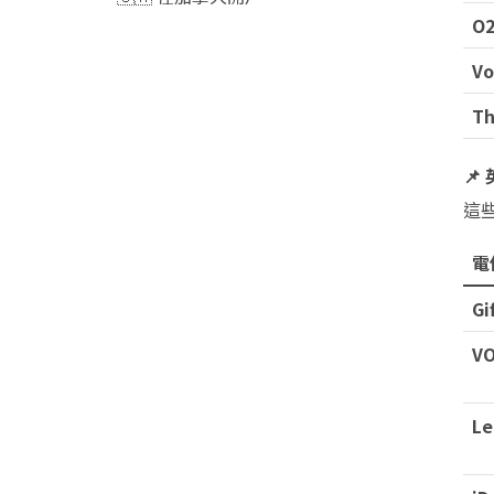
O
Vo
T

這
電
Gi
V
Le