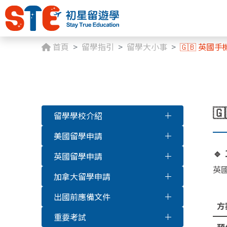
首頁
留學指引
留學大小事
🇬🇧 英國

留學學校介紹
美國留學申請
🔹
英國留學申請
英
加拿大留學申請
出國前應備文件
方
重要考試