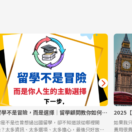
留學不是冒險，而是選擇｜留學顧問教你如何開始第一步
2025
你是不是也曾想過出國留學，卻不知道該從哪裡開
如果我只
始？太多資訊、太多選項、太多擔心，最後只好放
費用很貴