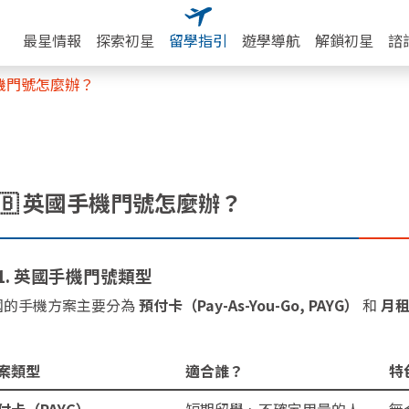
最星情報
探索初星
留學指引
遊學導航
解鎖初星
諮
手機門號怎麼辦？
🇧 英國手機門號怎麼辦？
 1. 英國手機門號類型
國的手機方案主要分為
預付卡（Pay-As-You-Go, PAYG）
和
月租
案類型
適合誰？
特