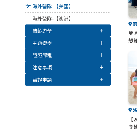
海外營隊-【美國】
海外營隊-【澳洲】
熟齡遊學
♥ A
想
主題遊學
證照課程
注意事項
簽證申請
洛
【2
令