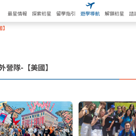
最星情報
探索初星
留學指引
遊學導航
解鎖初星
諮
國】
外營隊-【美國】