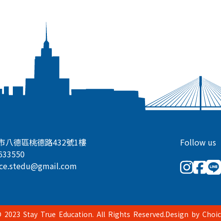
市八德區桃德路432號1樓
Follow us
633550
ice.stedu@gmail.com
 2023 Stay True Education. All Rights Reserved.Design by
Choic