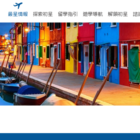
最星情報
探索初星
留學指引
遊學導航
解鎖初星
諮