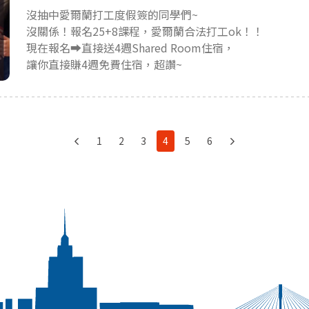
沒抽中愛爾蘭打工度假簽的同學們~
沒關係！報名25+8課程，愛爾蘭合法打工ok！！
現在報名➡︎直接送4週Shared Room住宿，
讓你直接賺4週免費住宿，超讚~
1
2
3
4
5
6