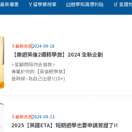
⚡最新優惠
🏅留學撕榜單
📨遊學知識便利貼
🛒 星選
🔖最新消息
2024-09-16
【樂遊英倫2週輕學旅】2024 全新企劃
⭐星顧問陪你去倫敦⭐
專屬於你的【英倫輕學旅】
是時候~為自己出發!(18+)
🔖最新消息
2024-09-13
2025【英國ETA】短期遊學也要申請簽證了!!