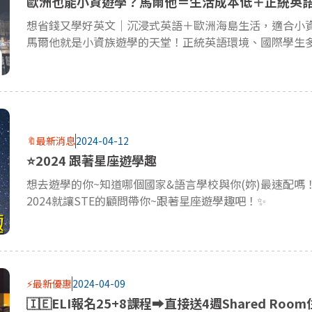
歐洲也能小資遊學？馬爾他＝生活成本低＋正統英
想省錢又學好英文｜沉浸式英語＋歐洲海島生活，適合小
馬爾他就是小資族遊學的天堂！正統英語環境、國際學生多、生活
🔖最新消息
2024-04-12
⭐2024 跟著星座遊學趣
想去遊學的你~知道哪個國家&語言學校與你(妳)最速配嗎
2024就讓STE的顧問帶你~跟著星座遊學趣吧！✨
⚡最新優惠
2024-04-09
🇮🇪ELI報名25+8課程➡︎直接送4週Shared Roo