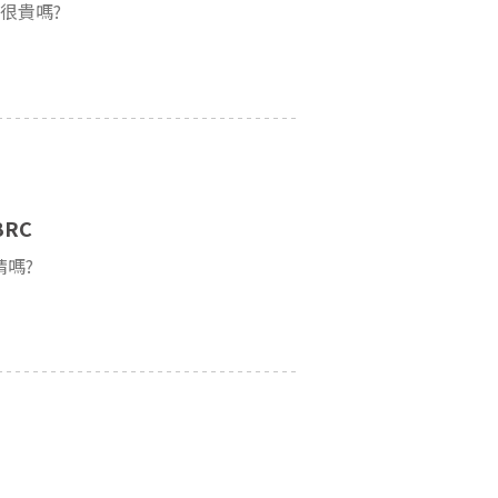
很貴嗎?
RC
請嗎?