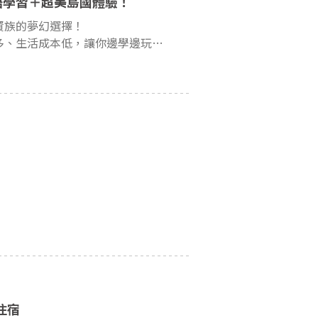
語學習＋超美島國體驗！
資族的夢幻選擇！
成本低，讓你邊學邊玩、收穫滿滿~
！
m住宿