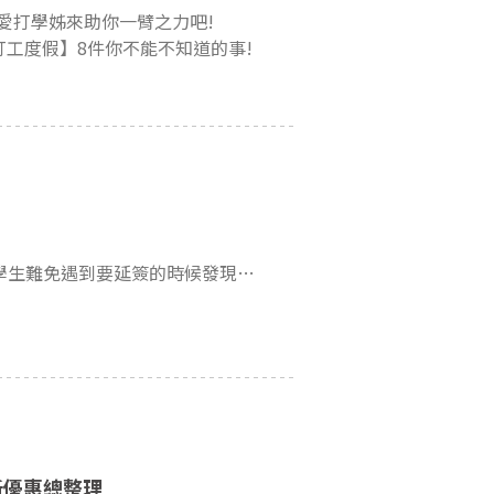
愛打學姊來助你一臂之力吧!
工度假】8件你不能不知道的事!
前往加拿大就讀CO-OP方案、打工度假，甚至留、遊學的學生難免遇到要延簽的時候發現護照時間所剩不多!
新優惠總整理