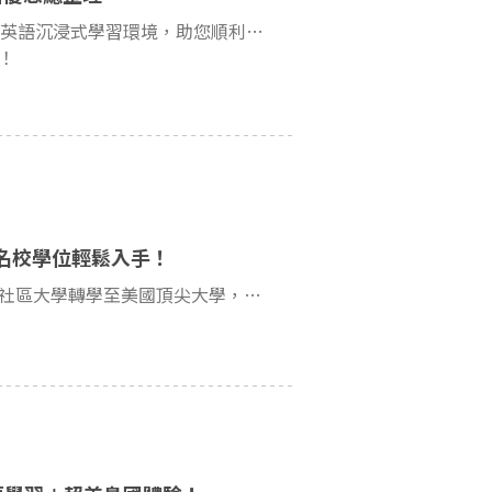
Malvern語言學校為英國官方雅思考場，提供考官教學與全英語沉浸式學習環境，助您順利通過雅思考試，實現留學夢想。
！
，名校學位輕鬆入手！
🎓實現名校夢想🌟美國2+2大學橋~省費直達名牌大學！從社區大學轉學至美國頂尖大學，節省費用，享受全方位學術與生活輔導🏫精心規劃學習路徑 💼名校畢業生專業指導 👍高性價比留學選擇