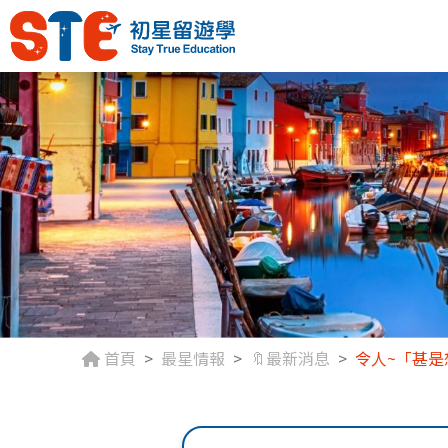
首頁
最星情報
🔖最新消息
令人~「甚是