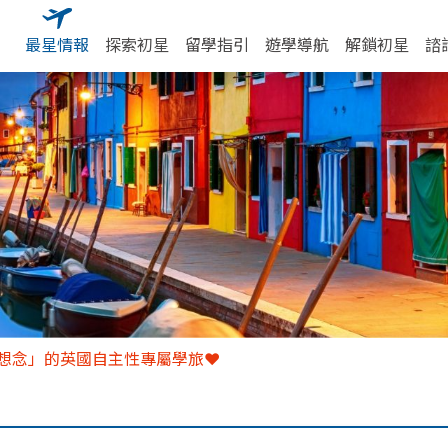
最星情報
探索初星
留學指引
遊學導航
解鎖初星
諮
想念」的英國自主性專屬學旅❤️