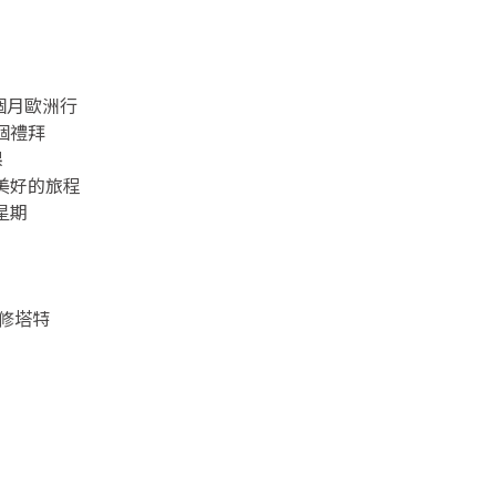
個月歐洲行
個禮拜
課
美好的旅程
星期
修塔特