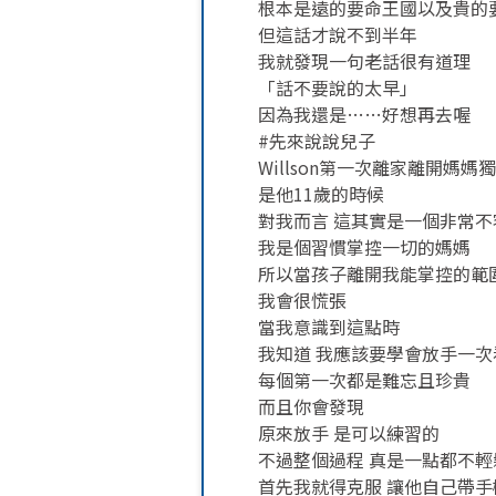
根本是遠的要命王國以及貴的
但這話才說不到半年
我就發現一句老話很有道理
「話不要說的太早」
因為我還是……好想再去喔
#先來說說兒子
Willson第一次離家離開媽
是他11歲的時候
對我而言 這其實是一個非常
我是個習慣掌控一切的媽媽
所以當孩子離開我能掌控的範
我會很慌張
當我意識到這點時
我知道 我應該要學會放手一次
每個第一次都是難忘且珍貴
而且你會發現
原來放手 是可以練習的
不過整個過程 真是一點都不
首先我就得克服 讓他自己帶