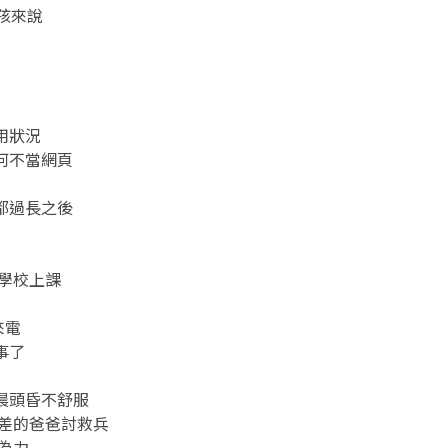
孩來說
用狀況
何不當網頁
都過長之後
學校上課
來電
事了
晨頭昏不舒服
時差的爸爸討救兵
為力