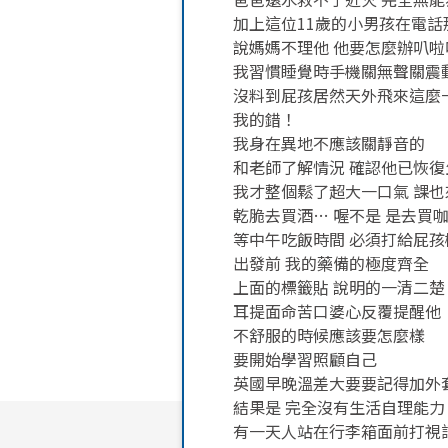
加上這位11歲的小男孩在電話
說媽媽不理他 他要怎麼辦叭啦叭
我習慣睡覺時手機關無聲關震
沒料到屁孩居然天外飛來這麼
我的錯！
我身在異地不應該關靜音的
和老師了解情況 確認他已恢
我才整個鬆了超大一口氣 課
乾脆去買酒… 喔不是 是去買
等中午吃飯時間 必須打給屁
出發前 我的藥備的極度齊全
上面的標籤貼 說明的一清二楚
耳提面命苦口婆心反覆提醒他
不舒服的時候應該要怎麼樣
要開始學習照顧自己
英國早晚溫差大要要記得加外
結果是 完全沒有生活自理能力
有一天人站在行李箱面前打視