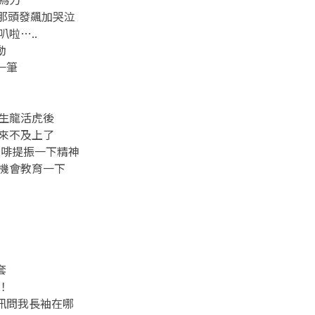
那頭發飆加哭泣
啦…..
動
一筆
復生龍活虎後
也來不及上了
咖啡提振一下精神
孩機會教育一下
套
！
訊問我長袖在哪