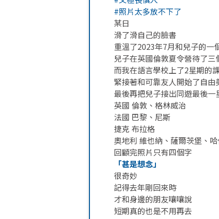
#照片太多放不下了
某日
滑了滑自己的臉書
重溫了2023年7月和兒子的一
兒子在英國倫敦夏令營待了三
而我在語言學校上了2星期的
緊接著和可靠友人開始了自由
最後再把兒子接出同遊最後一
英國 倫敦、格林威治
法國 巴黎、尼斯
捷克 布拉格
奧地利 維也納、薩爾茨堡、哈
回顧完照片只有四個字
「甚是想念」
很奇妙
記得去年剛回來時
才和身邊的朋友嚷嚷說
短期真的也是不用再去