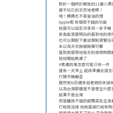
對於一個終於解放的11歲小男
還不玩它的天荒地老啊！
啃！媽媽也不是省油的燈
Apple呢 有個很不錯的功能
就是可以設定共享另一支手機
家長能清楚明白的看到他的使
也可以限制下載或限制瀏覽任
本以為天衣無縫無懈可擊
直到我發現他每天的使用時間
我就開始焦慮了
#焦慮的事怎麼可能只有一件
還有一天早上 起床準備去語言
打開手機嚇歪
居然有N百通來自老將的未接
以為台灣那邊是不是發生什麼
結果不是台灣
而是離我不遠的威爾森先生凌
打給我沒接 他就直接打給有
爸爸遠水救不了近火 完全無能