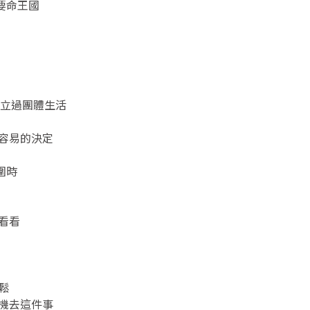
要命王國
媽獨立過團體生活
不容易的決定
圍時
看看
輕鬆
手機去這件事