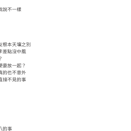
我說不一樣
）
友根本天壤之別
李差點沒中風
？
硬要放一起？
真的也不意外
直接不見的事
八的事