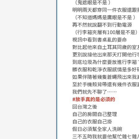
（鬼遮眼是不是 ）
明明兩天都穿同一件衣服還跟
（不知道媽媽是鷹眼是不是 ）
再不然就說翻不到行動電源
（行李箱夾層有100層是不是
視訊中看到書桌亂的要命
對比起他來自土耳其同歲的室
更別說接他出來那天打開他行
到底垃圾為什麼要放進行李箱
髒衣服和乾淨衣服感情是多好
如果伴隨著幾隻蒼蠅飛出來我
至於手機殼背帶還有幾件衣服
我們就先不聊了……
#放手真的是必須的
回台灣之後
自己的房間自己整理
自己的衣服自己掛
假日必須幫全家人洗碗
三不五時我就要他幫忙雜七雜