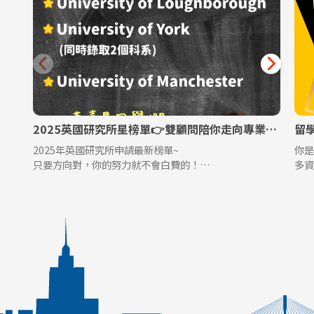
2025英國研究所星榜單👉雙顧問陪你走向專業領域
2025年英國研究所申請最新榜單~
你
只要方向對，你的努力就不會白費的！
多
雙顧問陪你~一起走向屬於你的獨特故事🌟
但
計
要