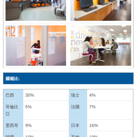
國籍比:
巴西
30%
瑞士
4%
哥倫比
5%
法國
7%
亞
墨西哥
9%
日本
16%
韓國
10%
其他
19%