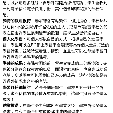
息，以及透過多種線上自學課程開始練習英語，學生會收到
一封電子信和電子歡迎手冊，其中包含即將就讀的分校信
息。
獨特的歡迎款待：
離家總會有點緊張，但別擔心，學校熱烈
歡迎你~不論是親切寄宿家庭的主人，或是EC語言學校的代
表在宿舍為學生展開雙臂的歡迎，讓學生感覺舒適自在！
個人化學習：
每個人都以自己的方式、根據自己的進度學
習。學生可以在EC網上學習平台瀏覽專為你個人量身打造的
學習計畫，並隨時查看進步情況，並且也可以在每週學習日
曆裡查看即將學習的課程。
準確的成果：
在課程開始前，學生會完成線上分級測驗，確
保被分到適合你程度的班級，而課程結束時，也會完成結業
測驗，所以學生可以看到自己進步的成果，這些測驗都是有
經過外部認證合格的考試。
學習經驗總檢討：
若是長期班學生，學校會有一對一的會
談，來評估你的進步情況並加以規劃，讓學生擁有最佳學習
成效！
結業歡送：
在學生努力完成所有學業之後，學校會頒發學習
證書，並和同學合照並歡慶你達成的學習成果