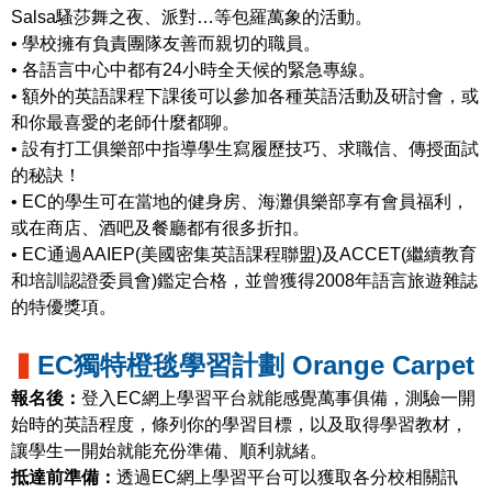
Salsa騷莎舞之夜、派對…等包羅萬象的活動。
• 學校擁有負責團隊友善而親切的職員。
• 各語言中心中都有24小時全天候的緊急專線。
• 額外的英語課程下課後可以參加各種英語活動及研討會，或
和你最喜愛的老師什麼都聊。
• 設有打工俱樂部中指導學生寫履歷技巧、求職信、傳授面試
的秘訣！
• EC的學生可在當地的健身房、海灘俱樂部享有會員福利，
或在商店、酒吧及餐廳都有很多折扣。
• EC通過AAIEP(美國密集英語課程聯盟)及ACCET(繼續教育
和培訓認證委員會)鑑定合格，並曾獲得2008年語言旅遊雜誌
的特優獎項。
▍
EC獨特橙毯學習計劃 Orange Carpet
報名後：
登入EC網上學習平台就能感覺萬事俱備，測驗一開
始時的英語程度，條列你的學習目標，以及取得學習教材，
讓學生一開始就能充份準備、順利就緒。
抵達前準備：
透過EC網上學習平台可以獲取各分校相關訊