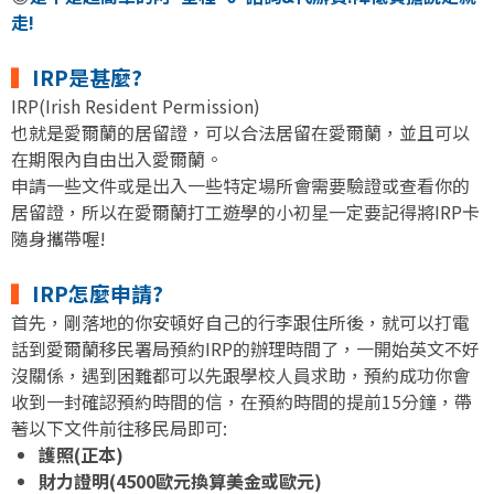
走!
▍
IRP是甚麼?
IRP(Irish Resident Permission)
也就是愛爾蘭的居留證，可以合法居留在愛爾蘭，並且可以
在期限內自由出入愛爾蘭。
申請一些文件或是出入一些特定場所會需要驗證或查看你的
居留證，所以在愛爾蘭打工遊學的小初星一定要記得將IRP卡
隨身攜帶喔!
▍
IRP怎麼申請?
首先，剛落地的你安頓好自己的行李跟住所後，就可以打電
話到愛爾蘭移民署局預約IRP的辦理時間了，一開始英文不好
沒關係，遇到困難都可以先跟學校人員求助，預約成功你會
收到一封確認預約時間的信，在預約時間的提前15分鐘，帶
著以下文件前往移民局即可:
護照(正本)
財力證明(4500歐元換算美金或歐元)