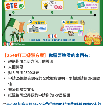
【25+8打工遊學方案】
你需要準備的東西有:
超過期限至少六個月的護照
來回機票
財力證明4500歐元
申請25週語言課程的全款繳費證明、學校邀請信OR確認
信
醫療保險英文版
抵達後再記得預約申請你的IRP居留證
😎
是不是超簡單的阿~全程"0"諮詢&代辦費!降低負擔說走就