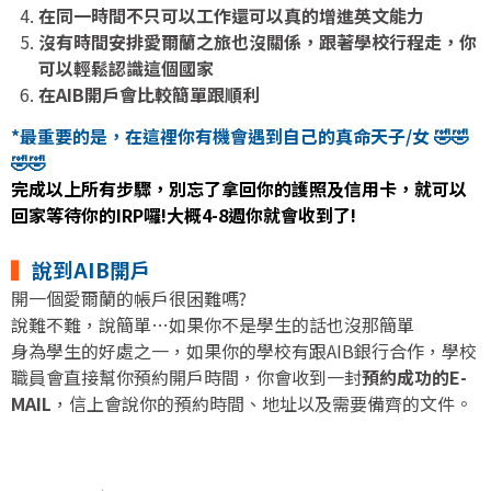
在同一時間不只可以工作還可以真的增進英文能力
沒有時間安排愛爾蘭之旅也沒關係，跟著學校行程走，你
可以輕鬆認識這個國家
在AIB開戶會比較簡單跟順利
*最重要的是，在這裡你有機會遇到自己的真命天子/女 🤣🤣
🤣🤣
完成以上所有步驟，別忘了拿回你的護照及信用卡，就可以
回家等待你的IRP囉!大概4-8週你就會收到了!
▍
說到AIB開戶
開一個愛爾蘭的帳戶很困難嗎?
說難不難，說簡單…如果你不是學生的話也沒那簡單
身為學生的好處之一，如果你的學校有跟AIB銀行合作，學校
職員會直接幫你預約開戶時間，你會收到一封
預約成功的E-
MAIL
，信上會說你的預約時間、地址以及需要備齊的文件。