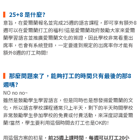
▍
25+8 是什麼?
意旨，在愛爾蘭報名並完成25週的語言課程，即可享有額外8
週可以在愛爾蘭打工的福利!這是愛爾蘭政府鼓勵大家來愛爾
蘭學習語言並推廣愛爾蘭文化的簽證，因此學校非常看重出
席率，也會有系統登錄，一定要達到規定的出席率你才能有
額外8週的打工時間!
▍
那麼問題來了，能夠打工的時間只有最後的那8
週嗎?
NO no no~
雖然是鼓勵學生學習語言，但是同時也是想發揚愛爾蘭的文
化，所以語言學校課程通常只上半天，剩下的半天時間學校
非常鼓勵學生參加學校的免費或付費活動，來深度認識愛爾
蘭!當然，學生要利用這個時間去打工也是OK的!
用這個方案的初星，
前25週上課時間
，
每週可以打工20小