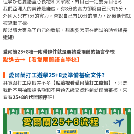
但學姊也要語重心長地和大家說，對自己一定要有自信💪
我們亞洲人的美德是謙虛，有8分的實力卻說自己只有5分，
外國人只有7分的實力，會說自己有10分的能力，然後他們就
被錄取了😂
所以請大家為了自己的發展，想想要怎麼在面試的時候
揚長
避短!
愛爾蘭25+8唯一附帶條件就是要讀愛爾蘭的語言學校
點進去→【看愛爾蘭語言學校】
▍
愛爾蘭打工遊學25+8要準備甚麼文件?
其實跟打工度假差不多
【點這裡看愛爾蘭打工度假】
，只是
我們不用抽籤搶名額和不用預先繳交資料到愛爾蘭審核，來
看看
25+8的代辦順序
吧!