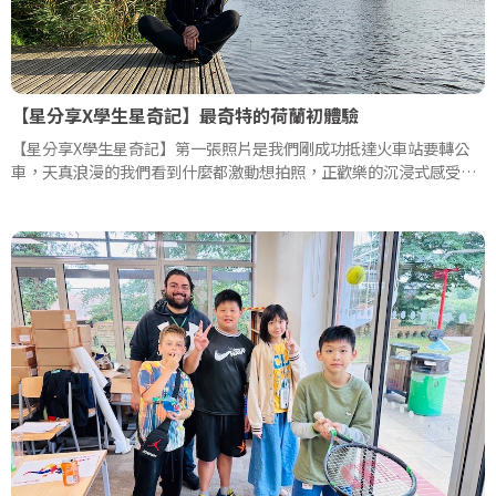
【星分享X學生星奇記】最奇特的荷蘭初體驗
【星分享X學生星奇記】第一張照片是我們剛成功抵達火車站要轉公
車，天真浪漫的我們看到什麼都激動想拍照，正歡樂的沉浸式感受荷
蘭的美!一點都不知道自己即將大難臨頭...