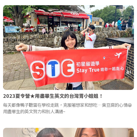
2023夏令營★用盡畢生英文的台灣胃小姐姐！
每天都像鴨子聽雷在學校走跳，克服著想家和想吃…臭豆腐的心情😁
用盡畢生的英文努力和別人溝通~