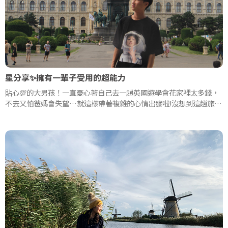
星分享✨擁有一輩子受用的超能力
貼心💯的大男孩！一直憂心著自己去一趟英國遊學會花家裡太多錢，
不去又怕爸媽會失望…就這樣帶著複雜的心情出發啦!沒想到這趟旅程
不只讓他大開眼界，還讓他一改對英國生活的恐懼
更找到了自己 #一輩子受用的超能力🦸‍♂