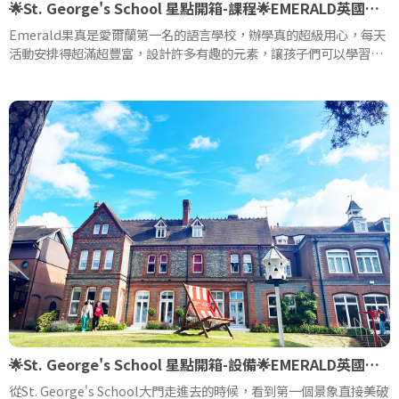
🌟St. George's School 星點開箱-課程🌟EMERALD英國夏令營
Emerald果真是愛爾蘭第一名的語言學校，辦學真的超級用心，每天
活動安排得超滿超豐富，設計許多有趣的元素，讓孩子們可以學習語
言外，保有好奇心和玩樂力去探索新的領域!
🌟St. George's School 星點開箱-設備🌟EMERALD英國夏令營
從St. George's School大門走進去的時候，看到第一個景象直接美破