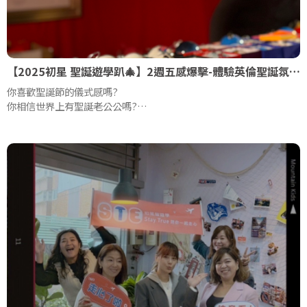
【2025初星 聖誕遊學趴🎄】2週五感爆擊-體驗英倫聖誕氛圍!
你喜歡聖誕節的儀式感嗎?
你相信世界上有聖誕老公公嗎?
想不到聖誕節交換禮物要送甚麼嗎?
點進文章，看關於聖誕節你一定要知道的事....!