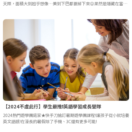
天際，面積大到超乎想像…美到下巴都要掉下來😲果然是隱藏在富人
區學校，太厲害了！雖然走完校區都快累趴了，但耀眼的陽光與風
景，讓校園每處都美得像幅畫，立馬給學校五星好評！
【2024不虛此行】學生最推❗英語學習成長營隊
2024熱門遊學團底家★快手刀搶訂暑期遊學團課程!讓孩子從小就培養
英文語感!在漫長的暑假除了手機、3C還有更多可能!