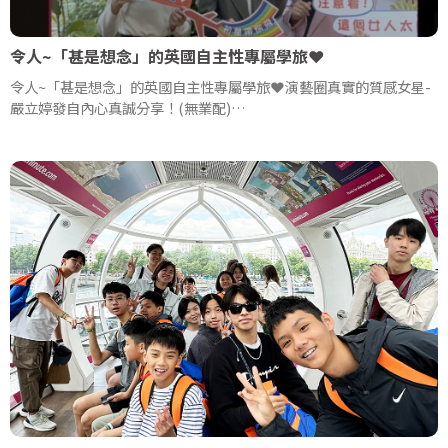
令人~「甚是想念」的英國自主性專屬學旅❤️
令人~「甚是想念」的英國自主性專屬學旅❤️演藝圈真實的質感女星-
嚴立婷發自內心真誠分享！(無業配)
#文章出自：嚴立婷 Willson & Tina 粉絲專頁
作者：嚴立婷