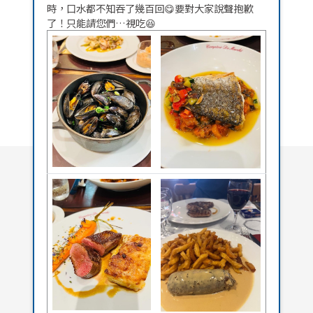
時，口水都不知吞了幾百回😋要對大家說聲抱歉
了！只能請您們…視吃😆