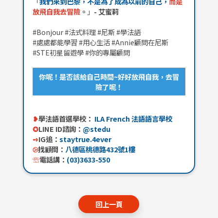
「
我們來到巴黎，不是為了成為以前的自己，
而是
放飛自我去冒險
。
」
- 艾蜜莉
#Bonjour #法式料理 #尼斯 #學法語
#處處都能學習 #用心生活 #Annie顧問在尼斯
#STE初星留遊學 #你的專屬顧問
你呢！是否該給自己時間~好好放飛自我，去冒
險了呢！
❥
學法語首選學校：
ILA French 法語語言學校
✪
LINE ID諮詢：
@stedu
➺
IG追：
staytrue.4ever
⧁
找顧問：
八德區桃德路432號1樓
☏
電話講：
(03)3633-550
回上一頁