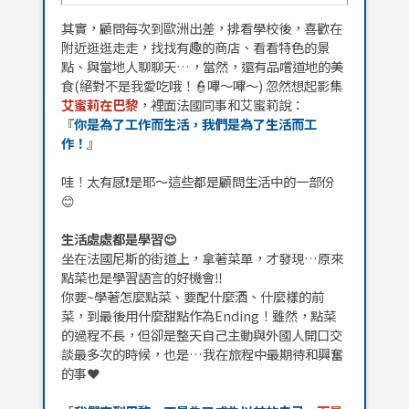
其實，顧問每次到歐洲出差，排看學校後，喜歡在
附近逛逛走走，找找有趣的商店、看看特色的景
點、與當地人聊聊天…，當然，還有品嚐道地的美
食(絕對不是我愛吃哦！👮嗶～嗶～) 忽然想起影集
艾蜜莉在巴黎
，裡面法國同事和艾蜜莉說：
『
你是為了工作而生活，我們是為了生活而工
作！
』
哇！太有感❗是耶～這些都是顧問生活中的一部份
😊
生活處處都是學習😌
坐在法國尼斯的街道上，拿著菜單，才發現…原來
點菜也是學習語言的好機會‼️
你要~學著怎麼點菜、要配什麼酒、什麼樣的前
菜，到最後用什麼甜點作為Ending！雖然，點菜
的過程不長，但卻是整天自己主動與外國人開口交
談最多次的時候，也是…我在旅程中最期待和興奮
的事❤️