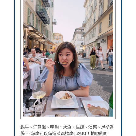
蝸牛、洋蔥湯、鴨胸、烤魚、生蠔、淡菜、尼斯香
腸 … 怎麼可以每道菜都這麼邪惡呀！拍照的同