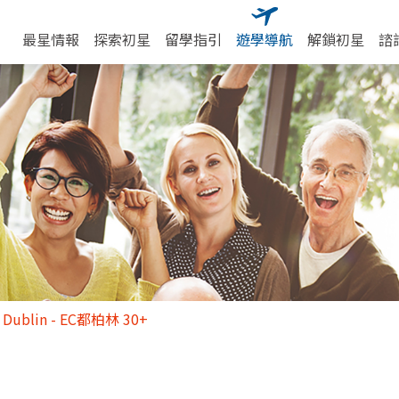
最星情報
探索初星
留學指引
遊學導航
解鎖初星
諮
 Dublin - EC都柏林 30+