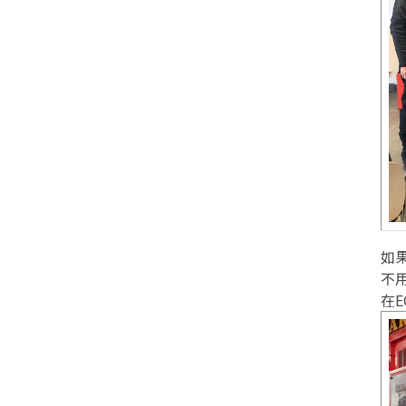
如
不
在