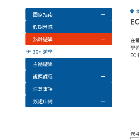
國家指南
EC
假期營隊
熟齡遊學
在
學
30+ 遊學
E
主題遊學
證照課程
注意事項
簽證申請
您