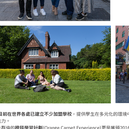
C目前在世界各處已建立不少加盟學校
，提供學生在多元化的環境
能力。
先群倫的
橙毯學習計劃
(Orange Carpet Experience)更是獲頒