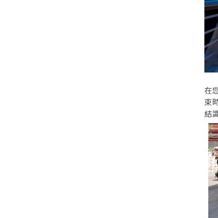
在
束
結