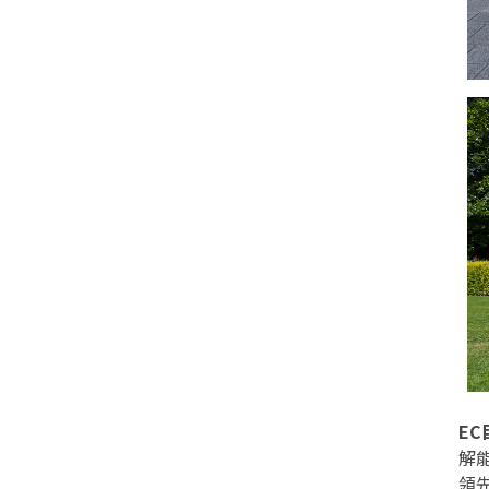
E
解
領