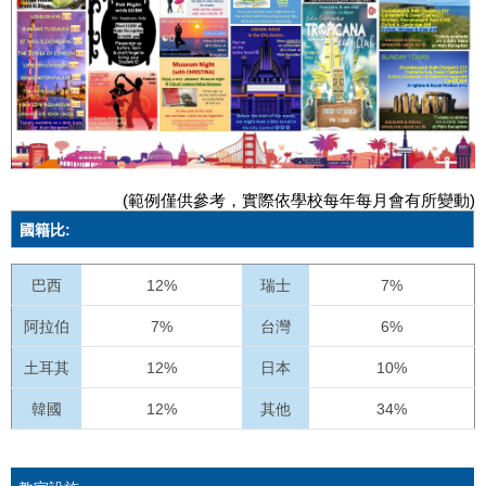
(範例僅供參考，實際依學校每年每月會有所變動)
國籍比:
巴西
12%
瑞士
7%
阿拉伯
7%
台灣
6%
土耳其
12%
日本
10%
韓國
12%
其他
34%