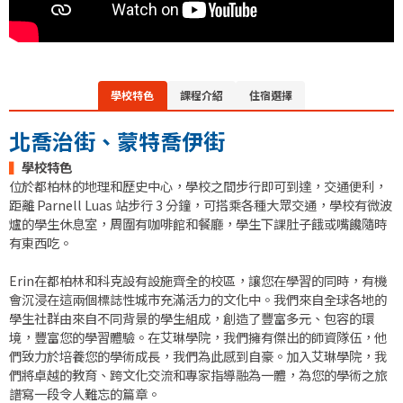
學校特色
課程介紹
住宿選擇
北喬治街、蒙特喬伊街
▍
學校特色
位於都柏林的地理和歷史中心，學校之間步行即可到達，交通便利，
距離 Parnell Luas 站步行 3 分鐘，可搭乘各種大眾交通，學校有微波
爐的學生休息室，周圍有咖啡館和餐廳，學生下課肚子餓或嘴饞隨時
有東西吃。
Erin在都柏林和科克設有設施齊全的校區，讓您在學習的同時，有機
會沉浸在這兩個標誌性城市充滿活力的文化中。我們來自全球各地的
學生社群由來自不同背景的學生組成，創造了豐富多元、包容的環
境，豐富您的學習體驗。在艾琳學院，我們擁有傑出的師資隊伍，他
們致力於培養您的學術成長，我們為此感到自豪。加入艾琳學院，我
們將卓越的教育、跨文化交流和專家指導融為一體，為您的學術之旅
譜寫一段令人難忘的篇章。