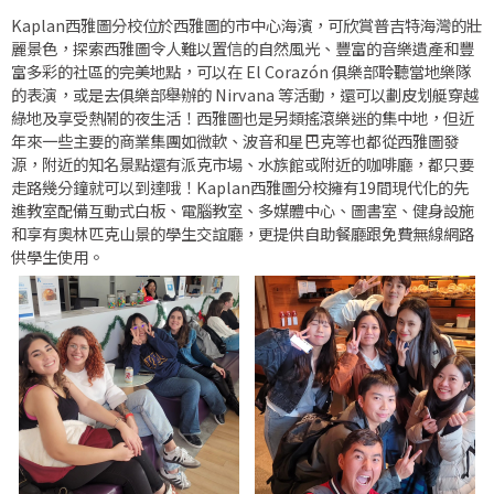
Kaplan西雅圖分校位於西雅圖的市中心海濱，可欣賞普吉特海灣的壯
麗景色，探索西雅圖令人難以置信的自然風光、豐富的音樂遺產和豐
富多彩的社區的完美地點，可以在 El Corazón 俱樂部聆聽當地樂隊
的表演，或是去俱樂部舉辦的 Nirvana 等活動，還可以劃皮划艇穿越
綠地及享受熱鬧的夜生活！西雅圖也是另類搖滾樂迷的集中地，但近
年來一些主要的商業集團如微軟、波音和星巴克等也都從西雅圖發
源，附近的知名景點還有派克市場、水族館或附近的咖啡廳，都只要
走路幾分鐘就可以到達哦！Kaplan西雅圖分校擁有19間現代化的先
進教室配備互動式白板、電腦教室、多媒體中心、圖書室、健身設施
和享有奧林匹克山景的學生交誼廳，更提供自助餐廳跟免費無線網路
供學生使用。