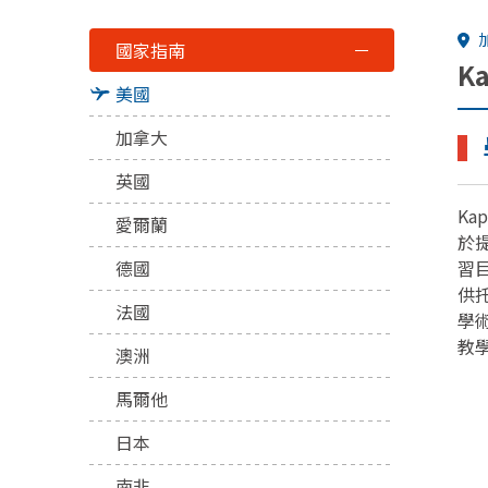
加
國家指南
K
美國
加拿大
▍
英國
Ka
愛爾蘭
於
德國
習
供托
法國
學術
教
澳洲
馬爾他
日本
南非