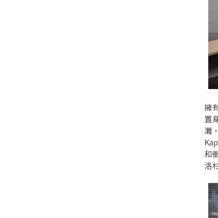
擁
置
灘
K
和
洛