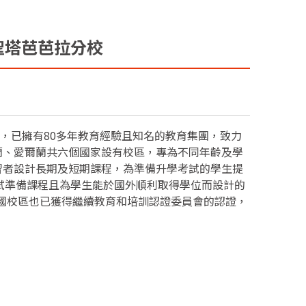
際學院聖塔芭芭拉分校
）創立於1938年，已擁有80多年教育經驗且知名的教育集團，致力
蘭、愛爾蘭共六個國家設有校區，專為不同年齡及學
習者設計長期及短期課程，為準備升學考試的學生提
RE等考試準備課程且為學生能於國外順利取得學位而設計的
guage 美國校區也已獲得繼續教育和培訓認證委員會的認證，