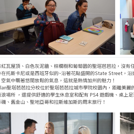
有紅瓦屋頂、白色灰泥牆、棕櫚樹和葡萄園的聖塔芭芭拉，沒有
身在托斯卡尼或是西班牙似的~沿著花點盛開的State Stree
，空氣中飄著悠閒放鬆的氣息，這就是熱情加州的魅力！
aplan聖塔芭芭拉分校位於聖塔芭芭拉城市學院校園內，距離美
衝浪場所 ，還提供舒適的學生休息室和配有 PS4 遊戲機、桌
杉磯、舊金山、聖地亞哥和拉斯維加斯的周末旅行！