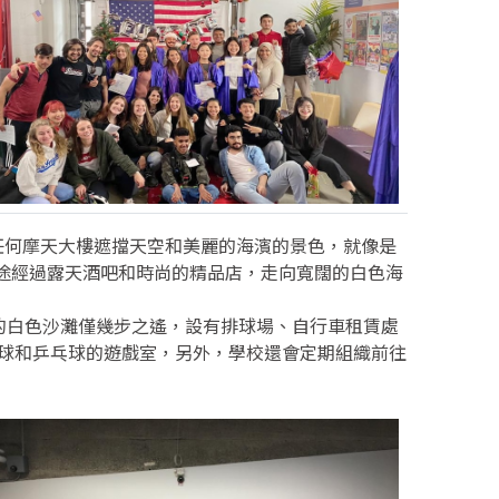
任何摩天大樓遮擋天空和美麗的海濱的景色，就像是
t，沿途經過露天酒吧和時尚的精品店，走向寬闊的白色海
麗的白色沙灘僅幾步之遙，設有排球場、自行車租賃處
上足球和乒乓球的遊戲室，另外，學校還會定期組織前往