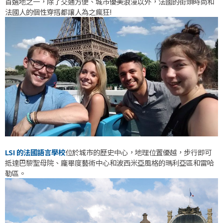
首選地之一，除了交通方便、城市優美浪漫以外，法國的街頭時尚和
法國人的個性穿搭都讓人為之瘋狂!
LSI 的法國語言學校
位於城市的歷史中心，地理位置優越，步行即可
抵達巴黎聖母院、龐畢度藝術中心和波西米亞風格的瑪利亞區和雷哈
勒區。