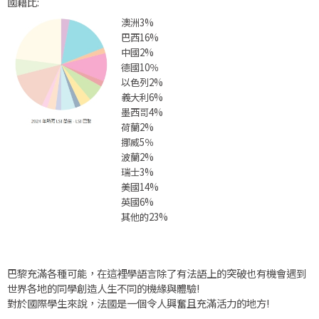
國籍比:
澳洲3%
巴西16%
中國2%
德國10％
以色列2%
義大利6%
墨西哥4%
荷蘭2%
挪威5％
波蘭2%
瑞士3%
美國14%
英國6%
其他的23%
巴黎充滿各種可能，在這裡學語言除了有法語上的突破也有機會遇到
世界各地的同學創造人生不同的機緣與體驗!
對於國際學生來說，法國是一個令人興奮且充滿活力的地方!