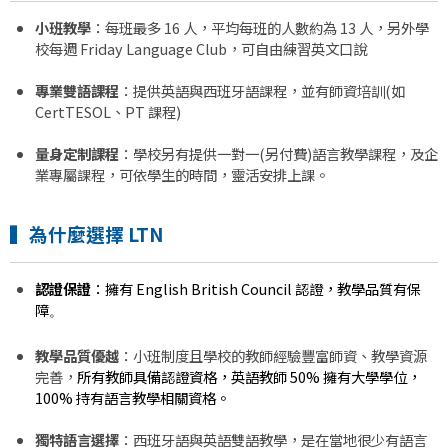
小班教學
：每班最多 16 人，平均每班的人數約為 13 人，另外學
校每週 Friday Language Club，可自由練習英文口說
專業雙語課程
：提供英語與西班牙語課程，並有師資培訓(如
CertTESOL、PT 課程)
量身定制課程
：學校另有提供一對一(另付費)語言教學課程，及企
業專屬課程，可依學生的時間，靈活安排上課。
▍為什麼選擇 LTN
認證保證
：擁有 English British Council 認證，教學品質有保
障
。
教學品質優越
：小班制度且學校的教師經驗豐富師資、教學資源
完善，
所有教師具備認證資格，英語教師 50% 擁有大學學位，
100% 持有語言教學相關資格。
獨特語言選擇
：西班牙語與英語雙語教學，是在當地很少有語言