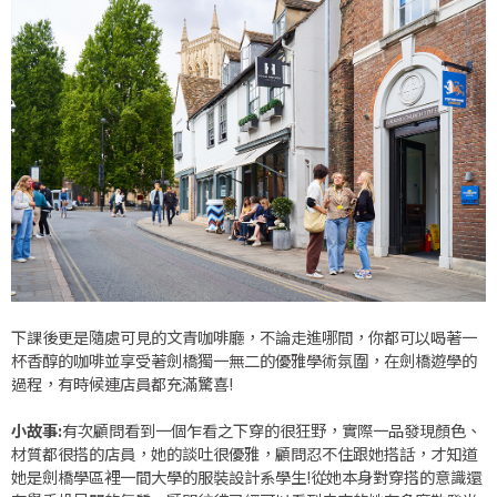
下課後更是隨處可見的文青咖啡廳，不論走進哪間，你都可以喝著一
杯香醇的咖啡並享受著劍橋獨一無二的優雅學術氛圍，在劍橋遊學的
過程，有時候連店員都充滿驚喜!
小故事:
有次顧問看到一個乍看之下穿的很狂野，實際一品發現顏色、
材質都很搭的店員，她的談吐很優雅，顧問忍不住跟她搭話，才知道
她是劍橋學區裡一間大學的服裝設計系學生!從她本身對穿搭的意識還