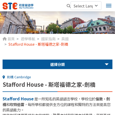
首頁
遊學導航
國家指南
英國
Stafford House - 斯塔福德之家-劍橋
選擇分類
劍橋 Cambridge
Stafford House - 斯塔福德之家-劍橋
Stafford House
是一所知名的英語語言學校，學校位於
倫敦、劍
橋
和
坎特伯雷
，每所學校都提供全方位的課程和獨特的方法來提高您
的英語能力。