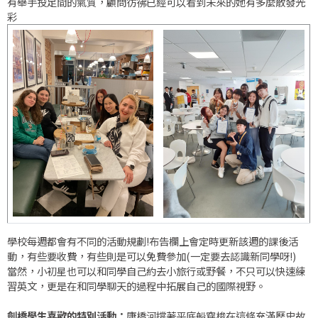
有舉手投足間的氣質，顧問彷彿已經可以看到未來的她有多麼散發光
彩
學校每週都會有不同的活動規劃!布告欄上會定時更新該週的課後活
動，有些要收費，有些則是可以免費參加(一定要去認識新同學呀!)
當然，小初星也可以和同學自己約去小旅行或野餐，不只可以快速練
習英文，更是在和同學聊天的過程中拓展自己的國際視野。
劍橋學生喜歡的特別活動：
康橋河撐著平底船穿梭在這條充滿歷史故