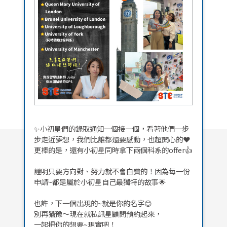
✨小初星們的錄取通知一個接一個，看著他們一步
步走近夢想，我們比誰都還要感動，也超開心的❤️
更棒的是，還有小初星同時拿下兩個科系的offer👍
證明只要方向對、努力就不會白費的！因為每一份
申請~都是屬於小初星自己最獨特的故事🌟
也許，下一個出現的~就是你的名字😊
別再猶豫～現在就私訊星顧問預約起來，
一起把你的想要~現實吧！