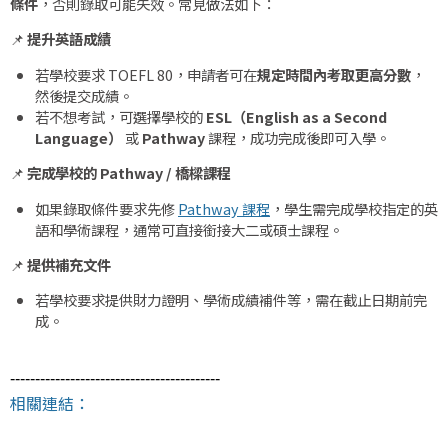
條件
，否則錄取可能失效。常見做法如下：
📌
提升英語成績
若學校要求 TOEFL 80，申請者可在
規定時間內考取更高分數
，
然後提交成績。
若不想考試，可選擇學校的
ESL（English as a Second
Language）
或
Pathway
課程，成功完成後即可入學。
📌
完成學校的 Pathway / 橋樑課程
如果錄取條件要求先修
Pathway 課程
，學生需完成學校指定的英
語和學術課程，通常可直接銜接大二或碩士課程。
📌
提供補充文件
若學校要求提供財力證明、學術成績補件等，需在截止日期前完
成。
------------------------------------------
相關連結：