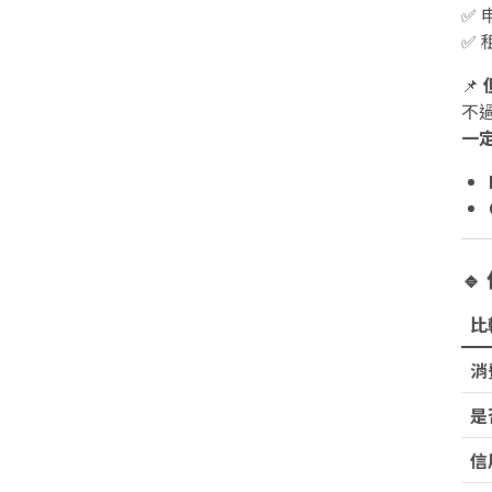
✅
✅
📌
不
一
🔹
比
消
是
信