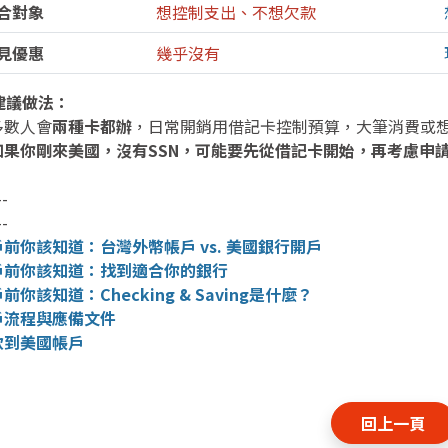
合對象
想控制支出、不想欠款
見優惠
幾乎沒有
建議做法：
多數人會
兩種卡都辦
，日常開銷用借記卡控制預算，大筆消費或
如果你剛來美國，沒有SSN，可能要先從借記卡開始，再考慮申
--
--
前你該知道：台灣外幣帳戶 vs. 美國銀行開戶
戶前你該知道：找到適合你的銀行
前你該知道：Checking & Saving是什麼？
戶流程與應備文件
款到美國帳戶
回上一頁