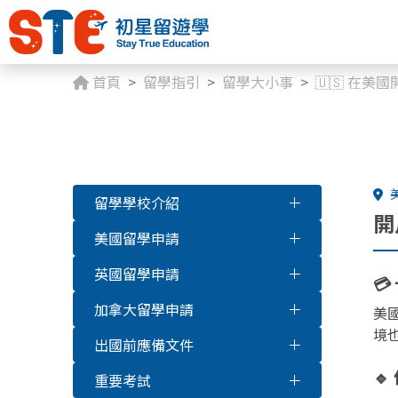
首頁
留學指引
留學大小事
🇺🇸 在美國
留學學校介紹
開
美國留學申請
英國留學申請

加拿大留學申請
美
境
出國前應備文件

重要考試