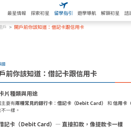
最星情報
探索初星
留學指引
遊學導航
解鎖初星
諮
開戶
開戶前你該知道：借記卡跟信用卡
美國
戶前你該知道：借記卡跟信用卡
 卡片種類與用途
國主要有
兩種常見的銀行卡
：
借記卡（Debit Card）
和
信用卡（C
也不一樣。
 借記卡（Debit Card）— 直接扣款，像提款卡一樣