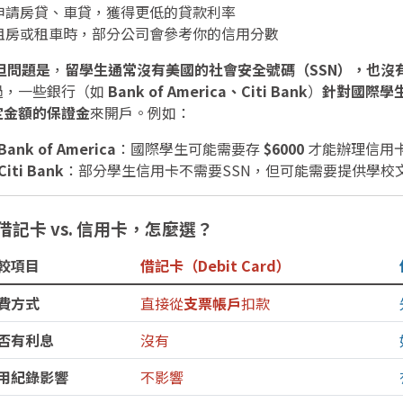
 申請房貸、車貸，獲得更低的貸款利率
 租房或租車時，部分公司會參考你的信用分數
但問題是
，
留學生通常沒有美國的社會安全號碼（SSN），也沒
過，一些銀行（如
Bank of America、Citi Bank
）
針對國際學
定金額的保證金
來開戶。例如：
Bank of America
：國際學生可能需要存
$6000
才能辦理信用
Citi Bank
：部分學生信用卡不需要SSN，但可能需要提供學校
 借記卡 vs. 信用卡，怎麼選？
較項目
借記卡（Debit Card）
費方式
直接從
支票帳戶
扣款
否有利息
沒有
用紀錄影響
不影響