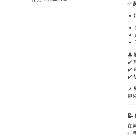
✅
🔹
👤
✔
✔
✔
📌
避

在
✅