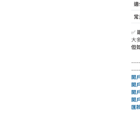
適
常
✅
大
但
----
----
開戶
開
開戶
開
匯