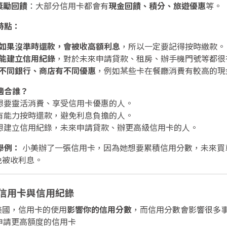
獎勵回饋
：大部分信用卡都會有
現金回饋、積分、旅遊優惠
等。
 特點：
如果沒準時還款，會被收高額利息
，所以一定要記得按時繳款。
能建立信用紀錄
，對於未來申請貸款、租房、辦手機門號等都很
不同銀行、商店有不同優惠
，例如某些卡在餐廳消費有較高的現
 適合誰？
️ 想要靈活消費、享受信用卡優惠的人。
️ 有能力按時還款，避免利息負擔的人。
️ 想建立信用紀錄，未來申請貸款、辦更高級信用卡的人。
舉例：
小美辦了一張信用卡，因為她想要累積信用分數，未來買
免被收利息。
 信用卡與信用紀錄
美國，信用卡的使用
影響你的信用分數
，而信用分數會影響很多
 申請更高額度的信用卡