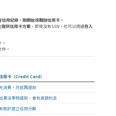
有信用紀錄，剛開始很難辦信用卡。
生提供信用卡方案
，即使沒有SSN，也可以透過
存入
卡。
文件。
信用卡（Credit Card）
先消費，月底再還款
如果沒準時還款，會有高額利息
有助於建立信用分數