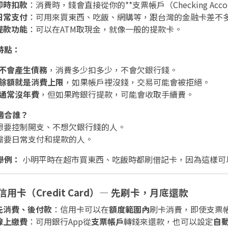
即時扣款
：消費時，錢會直接從你的**支票帳戶（Checking Acc
日常支付
：可用來買東西、吃飯、網購等，跟台灣的金融卡差不
提款功能
：可以在ATM取現金，就像一般的提款卡。
 特點：
不會產生債務
，消費多少扣多少，不會欠銀行錢。
餘額就是消費上限
，如果帳戶裡沒錢，交易可能會被拒絕。
通常沒年費
，但如果跨銀行提款，可能會收取手續費。
 適合誰？
️ 想要控制開支、不想欠銀行錢的人。
️ 需要日常支付和提款的人。
舉例：
小明平時在超市買東西、吃飯時都刷借記卡，因為這樣可
 信用卡（Credit Card）— 先刷卡，月底還款
先消費、後付款
：信用卡可以在
額度範圍內
刷卡消費，即使支票
線上繳費
：可用銀行App從
支票帳戶
轉錢來還款，也可以設定
自