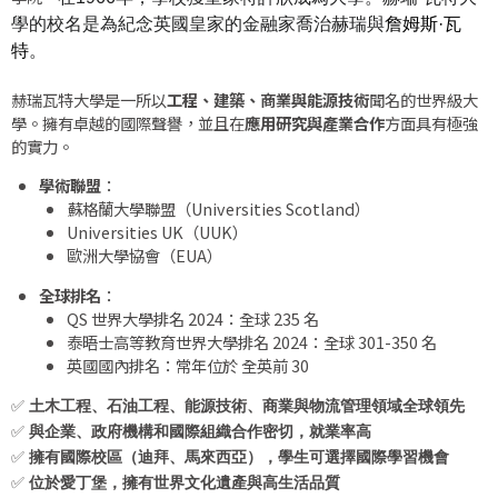
學的校名是為紀念英國皇家的金融家喬治赫瑞與
詹姆斯·瓦
特
。
赫瑞瓦特大學是一所以
工程、建築、商業與能源技術
聞名的世界級大
學。擁有卓越的國際聲譽，並且在
應用研究與產業合作
方面具有極強
的實力。
學術聯盟
：
蘇格蘭大學聯盟（
Universities Scotland
）
Universities UK
（
UUK
）
歐洲大學協會（
EUA
）
全球排名
：
QS
世界大學排名
2024
：全球
235
名
泰晤士高等教育世界大學排名
2024
：全球
301-350
名
英國國內排名：常年位於 全英前
30
✅
土木工程、石油工程、能源技術、商業與物流管理領域全球領先
✅
與企業、政府機構和國際組織合作密切，就業率高
✅
擁有國際校區（迪拜、馬來西亞），學生可選擇國際學習機會
✅
位於愛丁堡，擁有世界文化遺產與高生活品質