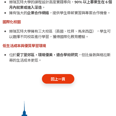
赫瑞瓦特大學的課程設計高度實踐導向，
90%
以上畢業生在
6
個
月內就業或進入深造
。
擁有強大的
企業合作網絡
，提供學生帶薪實習與專案合作機會。
國際化校園
赫瑞瓦特大學擁有三大校區（英國、杜拜、馬來西亞），學生可
以選擇不同校區進行學習，獲得國際化教育體驗。
低生活成本與優質學習環境
位於
愛丁堡郊區，環境優美，適合學術研究
，但比倫敦與格拉斯
哥的生活成本更低。
回上一頁