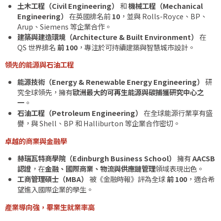
土木工程（
Civil Engineering
）
和
機械工程（
Mechanical
Engineering
）
在英國排名前
10
，並與
Rolls-Royce
、
BP
、
Arup
、
Siemens
等企業合作。
建築與建造環境（
Architecture & Built Environment
）
在
QS
世界排名
前
100
，專注於可持續建築與智慧城市設計。
領先的能源與石油工程
能源技術（
Energy & Renewable Energy Engineering
）
研
究全球領先，擁有
歐洲最大的可再生能源與碳捕獲研究中心之
一
。
石油工程（
Petroleum Engineering
）
在全球能源行業享有盛
譽，與
Shell
、
BP
和
Halliburton
等企業合作密切。
卓越的商業與金融學
赫瑞瓦特商學院（
Edinburgh Business School
）
擁有
AACSB
認證
，在
金融、國際商業、物流與供應鏈管理
領域表現出色。
工商管理碩士（
MBA
）
被《金融時報》評為全球
前
100
，適合希
望進入國際企業的學生。
產業導向強，畢業生就業率高