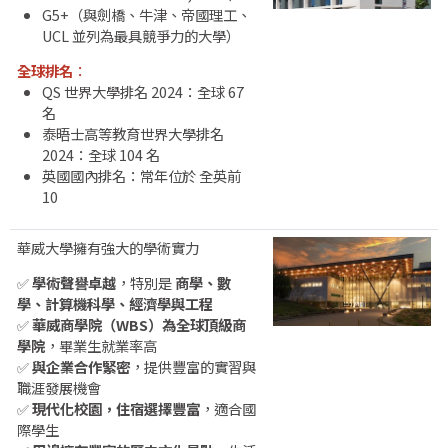
G5+（與劍橋、牛津、帝國理工、
UCL 並列為最具競爭力的大學）
全球排名
：
QS 世界大學排名 2024：全球 67
名
泰晤士高等教育世界大學排名
2024：全球 104 名
英國國內排名：常年位於 全英前
10
華威大學擁有強大的學術實力
✅
學術聲譽卓越
，特別是
商學、數
學、計算機科學、經濟學與工程
✅
華威商學院（WBS）為全球頂級商
學院
，畢業生就業率高
✅
與企業合作緊密
，提供豐富的實習與
職涯發展機會
✅
現代化校園，住宿選擇豐富
，適合國
際學生