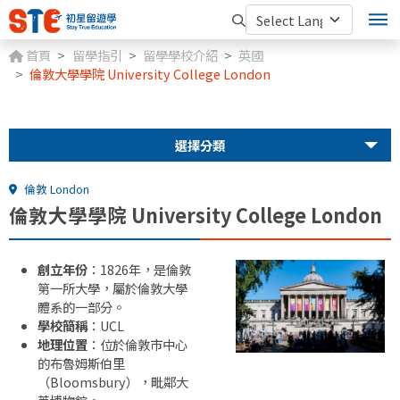
首頁
留學指引
留學學校介紹
英國
倫敦大學學院 University College London
選擇分類
倫敦 London
倫敦大學學院 University College London
創立
年份
：
1826
年，
是
倫敦
第一
所
大學，
屬於
倫敦
大學
體系
的
一部分。
學校
簡稱
：
UCL
地理位置
：
位於
倫敦
市
中心
的
布
魯
姆
斯
伯
里
（
Bloomsbury），
毗鄰
大