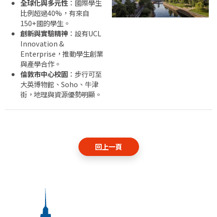
全球
化
與
多元
性
：
國際
學生
比例
超過
40%，
有
來自
150+
國
的
學生。
創新
與
實驗
精神
：
設有
UCL
Innovation &
Enterprise，
推動
學生
創業
與
產
學
合作。
倫敦
市
中心
校園
：
步行
可
至
大英
博物館、
Soho、
牛津
街，
地理
與
資源
優勢
明顯。
回上一頁