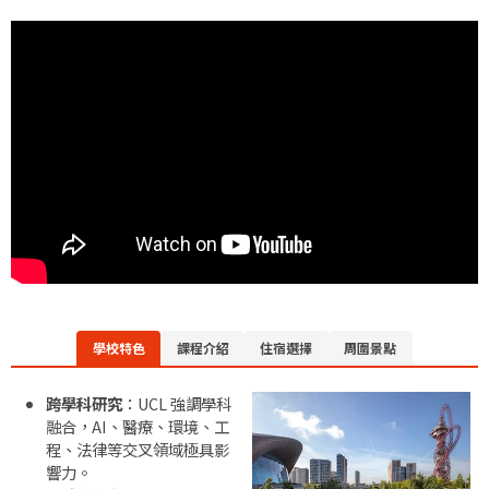
學校特色
課程介紹
住宿選擇
周圍景點
跨
學科
研究
：
UCL
強調
學科
融合，
AI、
醫療、
環境、
工
程、
法律
等
交叉
領域
極具
影
響力。