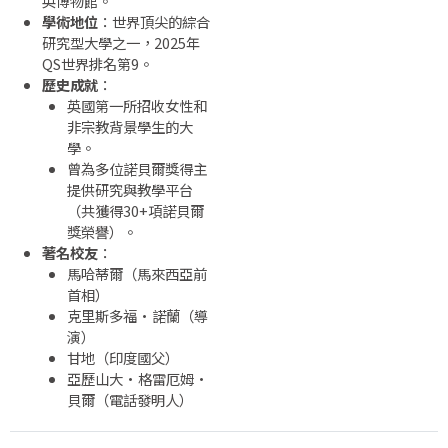
英
博物館。
學術
地位
：
世界
頂尖
的
綜合
研究
型
大學
之一，
2025
年
QS
世界
排名
第
9。
歷史
成就
：
英國
第一
所
招收
女性
和
非
宗教
背景
學生
的
大
學。
曾
為
多位
諾貝爾獎
得
主
提供
研究
與
教學
平台
（
共
獲得
30+
項
諾貝爾
獎
榮譽）。
著名
校友
：
馬
哈
蒂
爾（
馬來西亞
前
首相）
克里
斯
多
福·
諾
蘭（
導
演）
甘地（
印度
國父）
亞歷山大·
格
雷
厄
姆·
貝爾（
電話
發明
人）