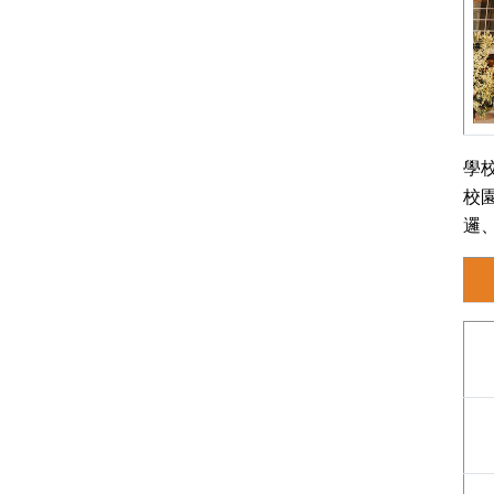
學
校
邏