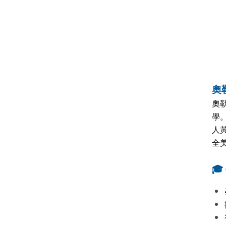
奧勒
奧勒
學
人
全
