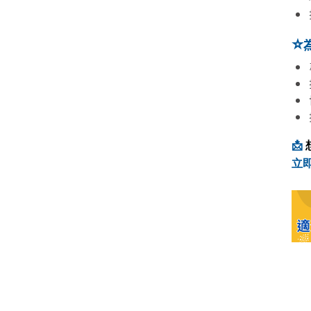
⭐
📩
立