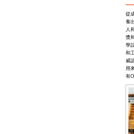
從
養
人
獎
學
和
威
用
有O