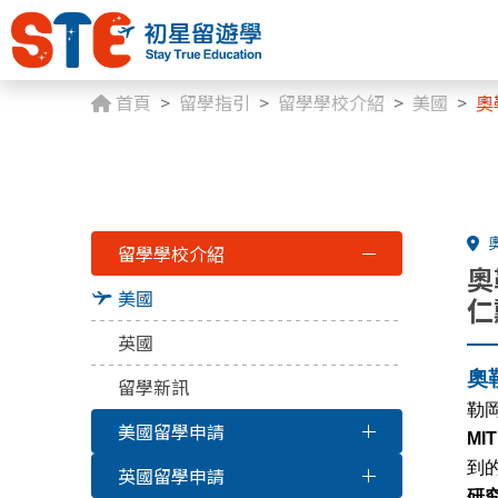
首頁
留學指引
留學學校介紹
美國
奧
留學學校介紹
奧
美國
仁
英國
奧勒
留學新訊
勒
美國留學申請
MIT
到
英國留學申請
研