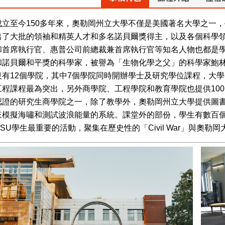
成立至今150多年來，奧勒岡州立大學不僅是美國著名大學之一
出了大批的領袖和精英人才和多名諾貝爾獎得主，以及各個科學領域
和首席執行官、惠普公司前總裁兼首席執行官等知名人物也都是
和諾貝爾和平獎的科學家，被譽為「生物化學之父」的科學家鮑
設有12個學院，其中7個學院同時開辦學士及研究學位課程，大學
工程課程最為突出，另外商學院、工程學院和教育學院也提供100
認證的研究生商學院之一，除了教學外，奧勒岡州立大學提供圖
來模擬海嘯和測試波浪能量的系統。課堂外的部份，學生有數百
SU學生最重要的活動，聚集在歷史性的「Civil War」與奧勒