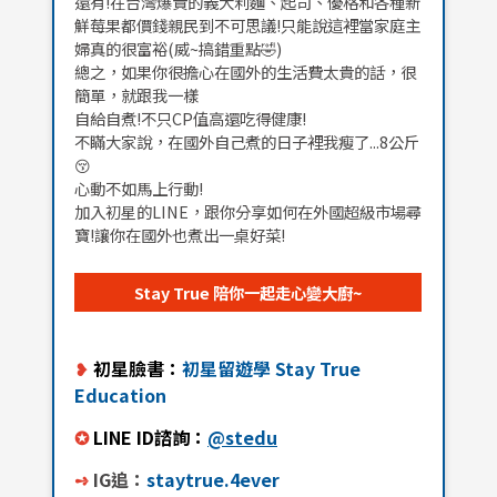
還有!在台灣爆貴的義大利麵、起司、優格和各種新
鮮莓果都價錢親民到不可思議!只能說這裡當家庭主
婦真的很富裕(威~搞錯重點🤣)
總之，如果你很擔心在國外的生活費太貴的話，很
簡單，就跟我一樣
自給自煮!不只CP值高還吃得健康!
不瞞大家說，在國外自己煮的日子裡我瘦了...8公斤
😚
心動不如馬上行動!
加入初星的LINE，跟你分享如何在外國超級市場尋
寶!讓你在國外也煮出一桌好菜!
Stay True 陪你一起走心變大廚~
❥
初星臉書：
初星留遊學 Stay True
Education
✪
LINE ID諮詢：
@stedu
➺
IG追：
staytrue.4ever