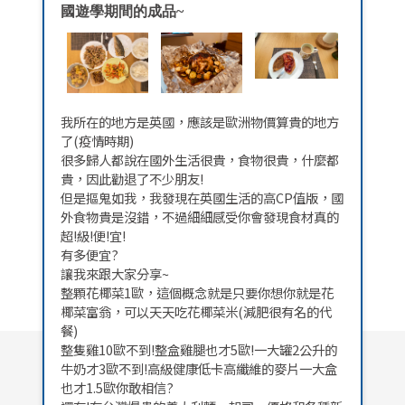
國遊學期間的成品~
我所在的地方是英國，應該是歐洲物價算貴的地方
了(疫情時期)
很多歸人都說在國外生活很貴，食物很貴，什麼都
貴，因此勸退了不少朋友!
但是摳鬼如我，我發現在英國生活的高CP值版，國
外食物貴是沒錯，不過細細感受你會發現食材真的
超!級!便!宜!
有多便宜?
讓我來跟大家分享~
整顆花椰菜1歐，這個概念就是只要你想你就是花
椰菜富翁，可以天天吃花椰菜米(減肥很有名的代
餐)
整隻雞10歐不到!整盒雞腿也才5歐!一大罐2公升的
牛奶才3歐不到!高級健康低卡高纖維的麥片一大盒
也才1.5歐你敢相信?